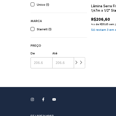
Unico (1)
Lâmina Serra Fi
1,47m x 1/2" Sta
3 14/18 dentes
R$206,60
MARCA
4
x
de
R$51,65
sem j
Starrett (1)
Só restam
3
em e
PREÇO
De
Até