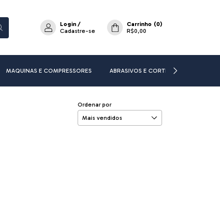
Login
/
Carrinho
(
0
)
Cadastre-se
R$0,00
MAQUINAS E COMPRESSORES
ABRASIVOS E CORTE
ADESIVOS E
Ordenar por