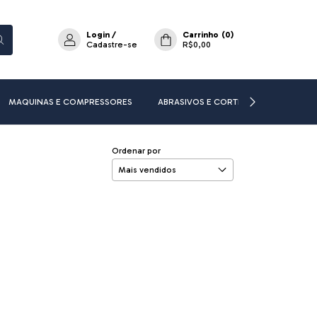
Login
/
Carrinho
(
0
)
Cadastre-se
R$0,00
MAQUINAS E COMPRESSORES
ABRASIVOS E CORTE
ADESIVOS E
Ordenar por