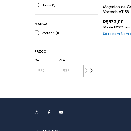
Unico (1)
Maçarico de C
Vortech VT 531
R$532,00
MARCA
10
x
de
R$53,20
sem 
Vortech (1)
Só restam
4
em e
PREÇO
De
Até