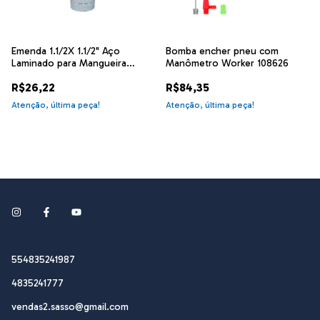
Emenda 1.1/2X 1.1/2" Aço
Bomba encher pneu com
Laminado para Mangueira
Manômetro Worker 108626
Bremen 1893
R$26,22
R$84,35
Atenção, última peça!
Atenção, última peça!
554835241987
4835241777
vendas2.sasso@gmail.com