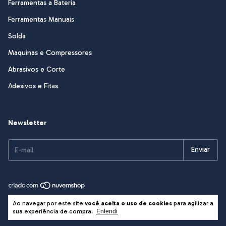
Ferramentas a Bateria
Ferramentas Manuais
Solda
Maquinas e Compressores
Abrasivos e Corte
Adesivos e Fitas
Newsletter
Copyright Sasso & Cia Ltda EPP - 82545401000191 - 2026. Todos os
Ao navegar por este site
você aceita o uso de cookies
para agilizar a
direitos reservados.
sua experiência de compra.
Entendi