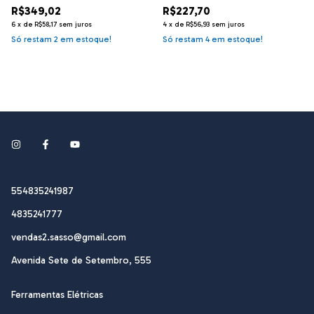
R$349,02
R$227,70
6
x
de
R$58,17
sem juros
4
x
de
R$56,93
sem juros
Só restam
2
em estoque!
Só restam
4
em estoque!
554835241987
4835241777
vendas2.sasso@gmail.com
Avenida Sete de Setembro, 555
Ferramentas Elétricas