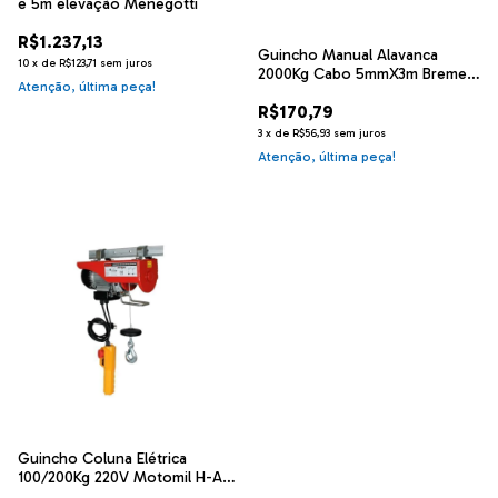
e 5m elevação Menegotti
R$1.237,13
Guincho Manual Alavanca
10
x
de
R$123,71
sem juros
2000Kg Cabo 5mmX3m Bremen
Atenção, última peça!
5263
R$170,79
3
x
de
R$56,93
sem juros
Atenção, última peça!
Guincho Coluna Elétrica
100/200Kg 220V Motomil H-A
101