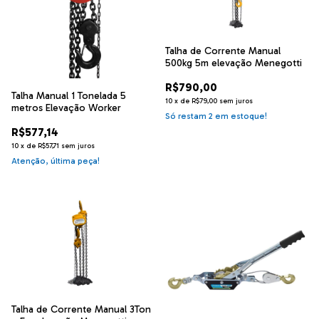
Talha de Corrente Manual
500kg 5m elevação Menegotti
R$790,00
Talha Manual 1 Tonelada 5
10
x
de
R$79,00
sem juros
metros Elevação Worker
Só restam
2
em estoque!
R$577,14
10
x
de
R$57,71
sem juros
Atenção, última peça!
Talha de Corrente Manual 3Ton