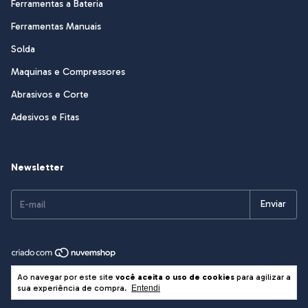
Ferramentas a Bateria
Ferramentas Manuais
Solda
Maquinas e Compressores
Abrasivos e Corte
Adesivos e Fitas
Newsletter
Copyright Sasso & Cia Ltda EPP - 82545401000191 - 2026. Todos os
Ao navegar por este site
você aceita o uso de cookies
para agilizar a
direitos reservados.
sua experiência de compra.
Entendi