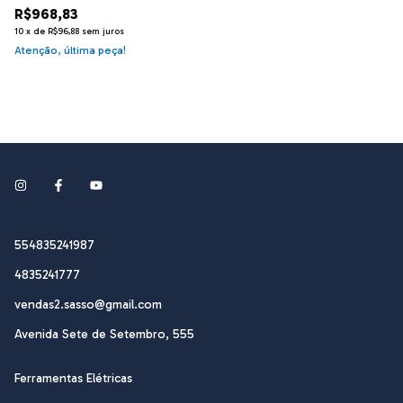
R$968,83
10
x
de
R$96,88
sem juros
Atenção, última peça!
554835241987
4835241777
vendas2.sasso@gmail.com
Avenida Sete de Setembro, 555
Ferramentas Elétricas