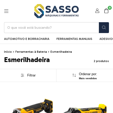
0
AUTOMOTIVO E BORRACHARIA
FERRAMENTAS MANUAIS
ADESIVOS
Início
>
Ferramentas à Bateria
>
Esmerilhadeira
Esmerilhadeira
2 produtos
Ordenar por:
Filtrar
Mais vendidos