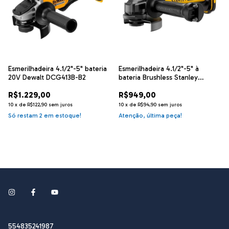
Esmerilhadeira 4.1/2"-5" bateria
Esmerilhadeira 4.1/2"-5" à
20V Dewalt DCG413B-B2
bateria Brushless Stanley
SBG700-B2
R$1.229,00
R$949,00
10
x
de
R$122,90
sem juros
10
x
de
R$94,90
sem juros
Só restam
2
em estoque!
Atenção, última peça!
554835241987