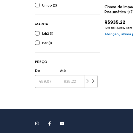
Unico (2)
Chave de Impa
Pneumática 1/2
LDR2 DR1-277
R$935,22
MARCA
10
x
de
R$93,52
sem 
Ldr2 (1)
Atenção, última 
Pdr (1)
PREÇO
De
Até