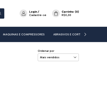
Login
/
Carrinho
(
0
)
Cadastre-se
R$0,00
MAQUINAS E COMPRESSORES
ABRASIVOS E CORTE
ADESIVOS E
Ordenar por