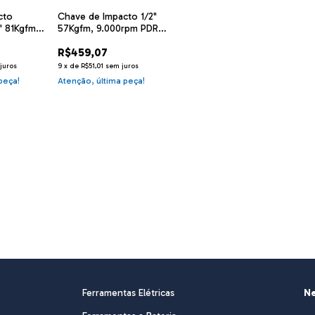
cto
Chave de Impacto 1/2"
" 81Kgfm
57Kgfm, 9.000rpm PDR
Pro-100
R$459,07
juros
9
x
de
R$51,01
sem juros
peça!
Atenção, última peça!
Ferramentas Elétricas
Ne