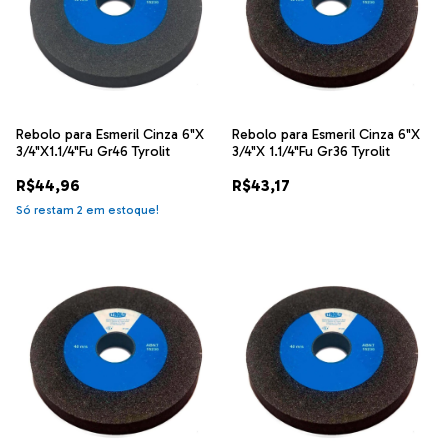
Rebolo para Esmeril Cinza 6"X
Rebolo para Esmeril Cinza 6"X
3/4"X1.1/4"Fu Gr46 Tyrolit
3/4"X 1.1/4"Fu Gr36 Tyrolit
R$44,96
R$43,17
Só restam
2
em estoque!