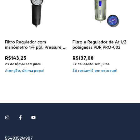
Filtro Regulador com
Filtro e Regulador de Ar 1/2
manômetro 1/4 pol. Pressure -
polegadas PDR PRO-002
FR1
R$143,25
R$137,08
2
x
de
R$71,63
sem juros
2
x
de
R$68,54
sem juros
Atenção, última peça!
Só restam
2
em estoque!
554835241987