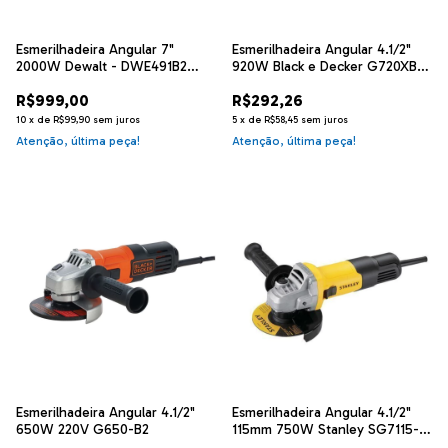
Esmerilhadeira Angular 7"
Esmerilhadeira Angular 4.1/2"
2000W Dewalt - DWE491B2
920W Black e Decker G720XB2
220V
220V
R$999,00
R$292,26
10
x
de
R$99,90
sem juros
5
x
de
R$58,45
sem juros
Atenção, última peça!
Atenção, última peça!
Esmerilhadeira Angular 4.1/2"
Esmerilhadeira Angular 4.1/2"
650W 220V G650-B2
115mm 750W Stanley SG7115-
B2