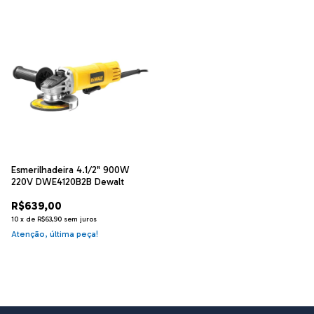
Esmerilhadeira 4.1/2" 900W
220V DWE4120B2B Dewalt
R$639,00
10
x
de
R$63,90
sem juros
Atenção, última peça!