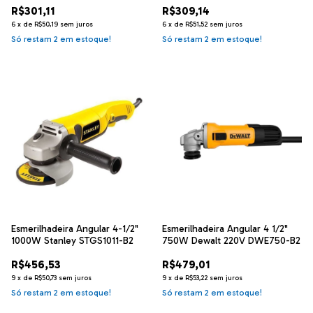
R$301,11
R$309,14
6
x
de
R$50,19
sem juros
6
x
de
R$51,52
sem juros
Só restam
2
em estoque!
Só restam
2
em estoque!
Esmerilhadeira Angular 4-1/2"
Esmerilhadeira Angular 4 1/2"
1000W Stanley STGS1011-B2
750W Dewalt 220V DWE750-B2
R$456,53
R$479,01
9
x
de
R$50,73
sem juros
9
x
de
R$53,22
sem juros
Só restam
2
em estoque!
Só restam
2
em estoque!