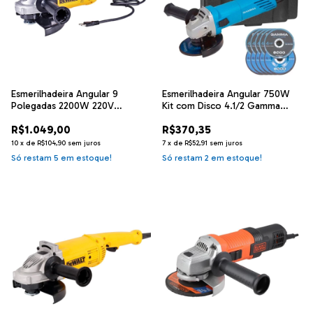
Esmerilhadeira Angular 9
Esmerilhadeira Angular 750W
Polegadas 2200W 220V
Kit com Disco 4.1/2 Gamma
DWE490b2 Dewalt
G1910KBR2
R$1.049,00
R$370,35
10
x
de
R$104,90
sem juros
7
x
de
R$52,91
sem juros
Só restam
5
em estoque!
Só restam
2
em estoque!