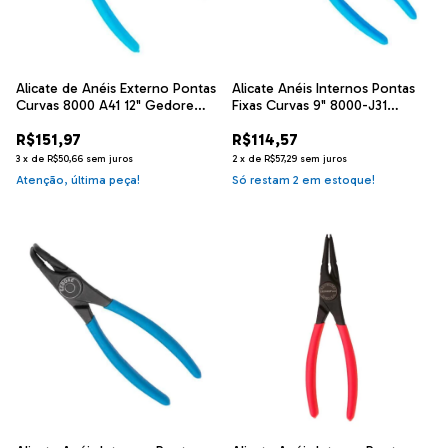
Alicate de Anéis Externo Pontas
Alicate Anéis Internos Pontas
Curvas 8000 A41 12" Gedore
Fixas Curvas 9" 8000-J31
029.300
Gedore 029.288
R$151,97
R$114,57
3
x
de
R$50,66
sem juros
2
x
de
R$57,29
sem juros
Atenção, última peça!
Só restam
2
em estoque!