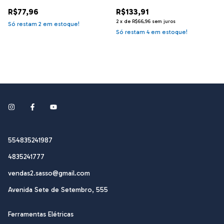
029.220
R$77,96
R$133,91
2
x
de
R$66,96
sem juros
Só restam
2
em estoque!
Só restam
4
em estoque!
554835241987
4835241777
vendas2.sasso@gmail.com
Avenida Sete de Setembro, 555
Ferramentas Elétricas