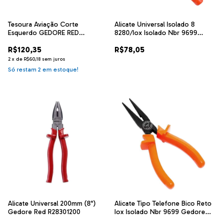
Tesoura Aviação Corte
Alicate Universal Isolado 8
Esquerdo GEDORE RED
8280/Iox Isolado Nbr 9699
R93310041
Gedore
R$120,35
R$78,05
2
x
de
R$60,18
sem juros
Só restam
2
em estoque!
Alicate Universal 200mm (8")
Alicate Tipo Telefone Bico Reto
Gedore Red R28301200
Iox Isolado Nbr 9699 Gedore
8132-160 Referência: 029610