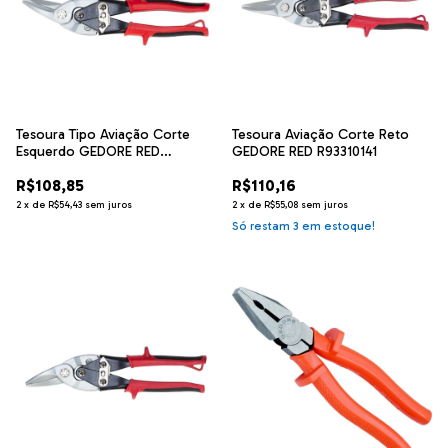
Tesoura Tipo Aviação Corte
Tesoura Aviação Corte Reto
Esquerdo GEDORE RED
GEDORE RED R93310141
R93310241
R$108,85
R$110,16
2
x
de
R$54,43
sem juros
2
x
de
R$55,08
sem juros
Só restam
3
em estoque!