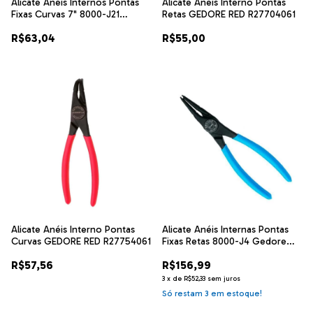
Alicate Anéis Internos Pontas
Alicate Anéis Interno Pontas
Fixas Curvas 7" 8000-J21
Retas GEDORE RED R27704061
Gedore 029.280
R$63,04
R$55,00
Alicate Anéis Interno Pontas
Alicate Anéis Internas Pontas
Curvas GEDORE RED R27754061
Fixas Retas 8000-J4 Gedore
029.310
R$57,56
R$156,99
3
x
de
R$52,33
sem juros
Só restam
3
em estoque!