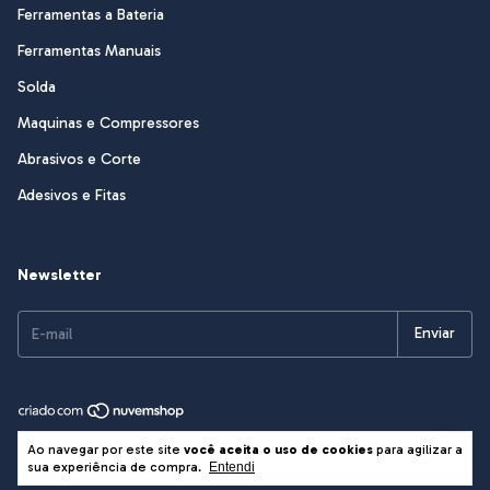
Ferramentas a Bateria
Ferramentas Manuais
Solda
Maquinas e Compressores
Abrasivos e Corte
Adesivos e Fitas
Newsletter
Copyright Sasso & Cia Ltda EPP - 82545401000191 - 2026. Todos os
Ao navegar por este site
você aceita o uso de cookies
para agilizar a
direitos reservados.
sua experiência de compra.
Entendi