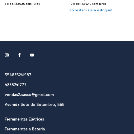
8
x
de
R$50,56
sem juros
10
x
de
R$84,40
sem juros
Só restam
2
em estoque!
554835241987
4835241777
vendas2.sasso@gmail.com
Avenida Sete de Setembro, 555
Ferramentas Elétricas
Ferramentas a Bateria