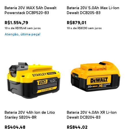
Bateria 20V MAX 5Ah Dewalt
Bateria 20V 5.0Ah Max Li-Ion
Powerstack DCBP520-B3
Dewalt DCB205-B3
R$1.554,79
R$879,01
10
x
de
R$155,48
sem juros
10
x
de
R$87,90
sem juros
Atenção, última peça!
Bateria 20V 4Ah Ion de Litio
Bateria 20V 4.0Ah XR Li-Ion
Stanley SB204-BR
Dewalt DCB204-B3
R$404,48
R$844,02