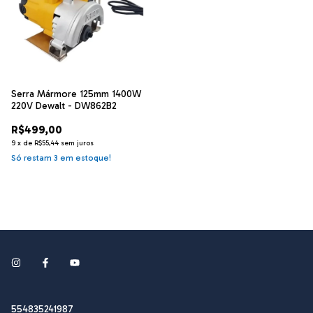
Serra Mármore 125mm 1400W
220V Dewalt - DW862B2
R$499,00
9
x
de
R$55,44
sem juros
Só restam
3
em estoque!
554835241987