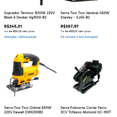
Soprador Térmico 1500W 220V
Serra Tico Tico Variável 450W
Black & Decker Hg1500-B2
Stanley - SJ45-B2
R$245,01
R$367,97
4
x
de
R$61,25
sem juros
7
x
de
R$52,57
sem juros
Atenção, última peça!
Só restam
2
em estoque!
Serra Tico Tico Orbital 650W
Serra Policorte Cortar Ferro
220V Dewalt DWE300B2
3CV Trifásico Motomil SC-100T