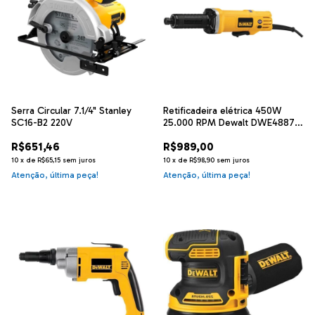
Serra Circular 7.1/4" Stanley
Retificadeira elétrica 450W
SC16-B2 220V
25.000 RPM Dewalt DWE4887-
B2
R$651,46
R$989,00
10
x
de
R$65,15
sem juros
10
x
de
R$98,90
sem juros
Atenção, última peça!
Atenção, última peça!