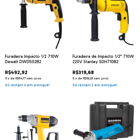
Furadeira Impacto 1/2 710W
Furadeira de Impacto 1/2" 710W
Dewalt DWD502B2
220V Stanley SDH710B2
R$492,92
R$319,68
9
x
de
R$54,77
sem juros
6
x
de
R$53,28
sem juros
Só restam
4
em estoque!
Só restam
2
em estoque!