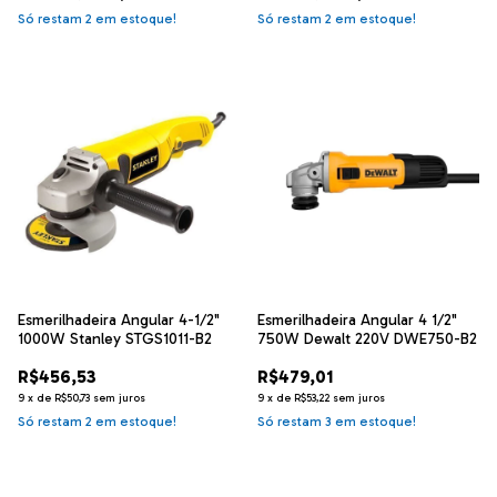
Só restam
2
em estoque!
Só restam
2
em estoque!
Esmerilhadeira Angular 4-1/2"
Esmerilhadeira Angular 4 1/2"
1000W Stanley STGS1011-B2
750W Dewalt 220V DWE750-B2
R$456,53
R$479,01
9
x
de
R$50,73
sem juros
9
x
de
R$53,22
sem juros
Só restam
2
em estoque!
Só restam
3
em estoque!