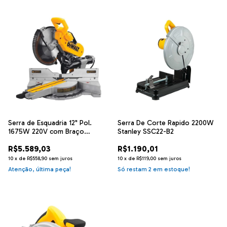
Serra de Esquadria 12" Pol.
Serra De Corte Rapido 2200W
1675W 220V com Braço
Stanley SSC22-B2
Telescópico Dewalt DWS780-B2
R$5.589,03
R$1.190,01
10
x
de
R$558,90
sem juros
10
x
de
R$119,00
sem juros
Atenção, última peça!
Só restam
2
em estoque!