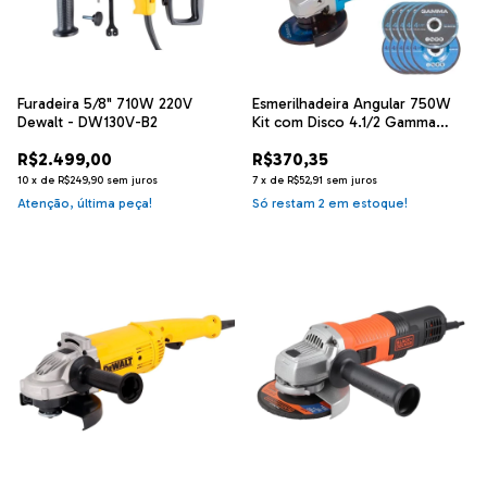
Furadeira 5/8" 710W 220V
Esmerilhadeira Angular 750W
Dewalt - DW130V-B2
Kit com Disco 4.1/2 Gamma
G1910KBR2
R$2.499,00
R$370,35
10
x
de
R$249,90
sem juros
7
x
de
R$52,91
sem juros
Atenção, última peça!
Só restam
2
em estoque!