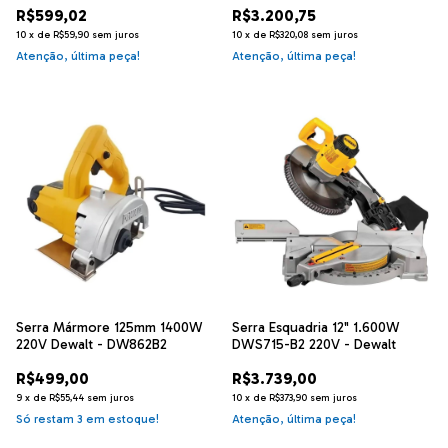
R$599,02
R$3.200,75
10
x
de
R$59,90
sem juros
10
x
de
R$320,08
sem juros
Atenção, última peça!
Atenção, última peça!
Serra Mármore 125mm 1400W
Serra Esquadria 12" 1.600W
220V Dewalt - DW862B2
DWS715-B2 220V - Dewalt
R$499,00
R$3.739,00
9
x
de
R$55,44
sem juros
10
x
de
R$373,90
sem juros
Só restam
3
em estoque!
Atenção, última peça!