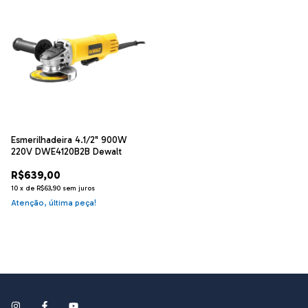
Esmerilhadeira 4.1/2" 900W
220V DWE4120B2B Dewalt
R$639,00
10
x
de
R$63,90
sem juros
Atenção, última peça!