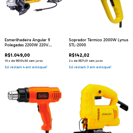
Esmerilhadeira Angular 9
Soprador Térmico 2000W Lynus
Polegadas 2200W 220V
STL-2000
DWE490b2 Dewalt
R$1.049,00
R$142,02
10
x
de
R$104,90
sem juros
2
x
de
R$71,01
sem juros
Só restam
4
em estoque!
Só restam
3
em estoque!