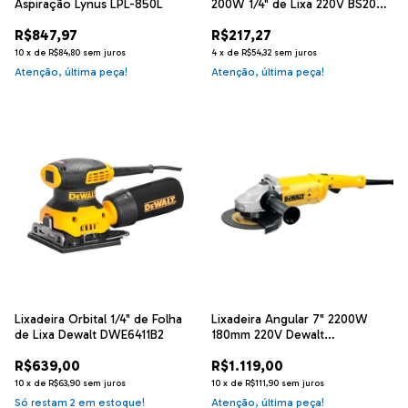
Aspiração Lynus LPL-850L
200W 1/4" de Lixa 220V BS200-
B2
R$847,97
R$217,27
10
x
de
R$84,80
sem juros
4
x
de
R$54,32
sem juros
Atenção, última peça!
Atenção, última peça!
Lixadeira Orbital 1/4" de Folha
Lixadeira Angular 7" 2200W
de Lixa Dewalt DWE6411B2
180mm 220V Dewalt
DWE493PWB2
R$639,00
R$1.119,00
10
x
de
R$63,90
sem juros
10
x
de
R$111,90
sem juros
Só restam
2
em estoque!
Atenção, última peça!