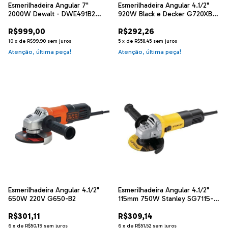
Esmerilhadeira Angular 7"
Esmerilhadeira Angular 4.1/2"
2000W Dewalt - DWE491B2
920W Black e Decker G720XB2
220V
220V
R$999,00
R$292,26
10
x
de
R$99,90
sem juros
5
x
de
R$58,45
sem juros
Atenção, última peça!
Atenção, última peça!
Esmerilhadeira Angular 4.1/2"
Esmerilhadeira Angular 4.1/2"
650W 220V G650-B2
115mm 750W Stanley SG7115-
B2
R$301,11
R$309,14
6
x
de
R$50,19
sem juros
6
x
de
R$51,52
sem juros