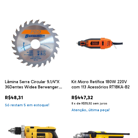
Lâmina Serra Circular 9.1/4"X
Kit Micro Retífica 180W 220V
36Dentes Widea Berwanger
com 113 Acessórios RT18KA-B2
988
R$48,31
R$447,32
8
x
de
R$55,92
sem juros
Só restam
5
em estoque!
Atenção, última peça!